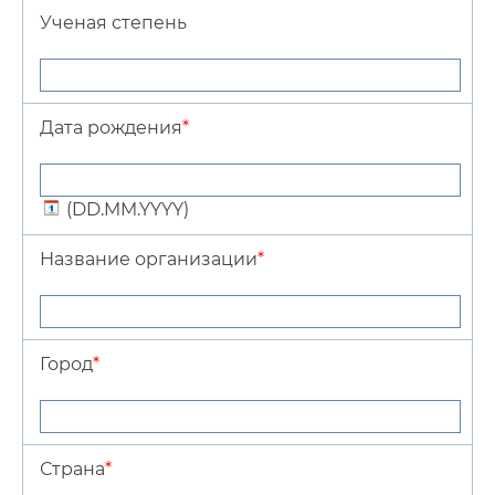
Программа семинара / Сборник тезисов
Ученая степень
Сроки проведения семинара
Место проведения семинара
Дата рождения
*
Контактная информация
(DD.MM.YYYY)
Фотографии/Архив
Название организации
*
Принятые доклады
Город
*
Страна
*