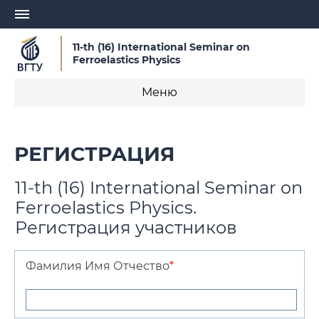
11-th (16) International Seminar on
Ferroelastics Physics
Меню
О семинаре
РЕГИСТРАЦИЯ
Регистрация
11-th (16) International Seminar on
Новости
Ferroelastics Physics.
Регистрация участников
Руководящие органы семинара
Организаторы
Фамилия Имя Отчество
*
Информационные материалы