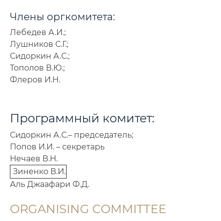
Программа семинара / Сборник тезисов
Члены оргкомитета:
Сроки проведения семинара
Лебедев А.И.;
Лушников С.Г.;
Место проведения семинара
Сидоркин А.С.;
Тополов В.Ю.;
Контактная информация
Флеров И.Н.
Фотографии/Архив
Программный комитет:
Принятые доклады
Сидоркин А.С.– председатель;
Попов И.И. – секретарь
Нечаев В.Н.
Зиненко В.И.
Аль Джаафари Ф.Д.
ORGANISING COMMITTEE