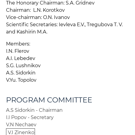
The Honorary Chairman: S.A. Gridnev
Chairman: L.N. Korotkov
Vice-chairman: O.N. Ivanov
Scientific Secretaries: Ievleva E.V., Tregubova T. V.
and Kashirin M.A.
Members:
I.N. Flerov
A.I. Lebedev
S.G. Lushnikov
A.S. Sidorkin
V.Yu. Topolov
PROGRAM COMMITTEE
A.S Sidorkin - Chairman
I.I Popov - Secretary
V.N Nechaev
V.I Zinenko