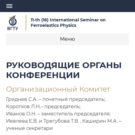
11-th (16) International Seminar on
Ferroelastics Physics
Меню
О семинаре
РУКОВОДЯЩИЕ ОРГАНЫ
Регистрация
КОНФЕРЕНЦИИ
Новости
Организационный Комитет
Руководящие органы семинара
Гриднев С.А. – почетный председатель;
Коротков Л.Н.– председатель;
Организаторы
Иванов О.Н. – заместитель председателя;
Иевлева Е.В. и Трегубова Т.В. , Каширин М.А. –
Информационные материалы
ученые секретари